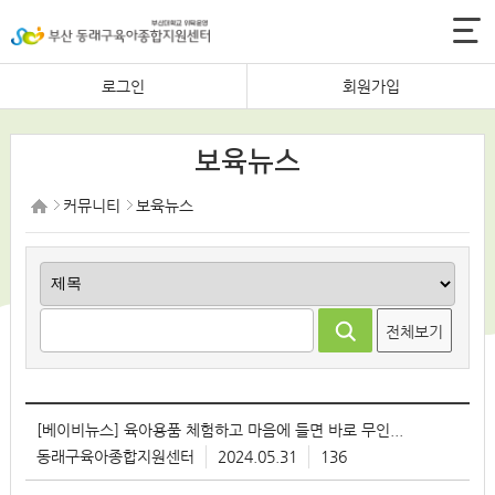
로그인
회원가입
보육뉴스
커뮤니티
보육뉴스
전체보기
번
[베이비뉴스] 육아용품 체험하고 마음에 들면 바로 무인결제... '&#..
호
동래구육아종합지원센터
2024.05.31
136
제