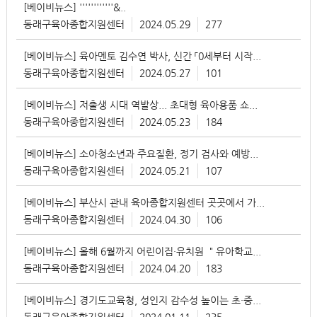
[베이비뉴스] ''''''''''''&..
목
동래구육아종합지원센터
2024.05.29
277
첨
부
[베이비뉴스] 육아멘토 김수연 박사, 신간 「0세부터 시작하는 감정조절..
작
동래구육아종합지원센터
2024.05.27
101
성
자
[베이비뉴스] 저출생 시대 역발상... 초대형 육아용품 쇼핑몰''&..
작
동래구육아종합지원센터
2024.05.23
184
성
일
[베이비뉴스] 소아청소년과 주요질환, 정기 검사와 예방접종으로 미리..
조
동래구육아종합지원센터
2024.05.21
107
회
[베이비뉴스] 부산시 관내 육아종합지원센터 곳곳에서 가족 프로그램 ..
동래구육아종합지원센터
2024.04.30
106
[베이비뉴스] 올해 6월까지 어린이집·유치원 ＂유아학교＂로 기관명 ..
동래구육아종합지원센터
2024.04.20
183
[베이비뉴스] 경기도교육청, 성인지 감수성 높이는 초·중등 영상 콘텐..
동래구육아종합지원센터
2024.01.11
235