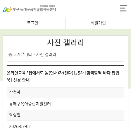
로그인
회원가입
사진 갤러리
커뮤니티
사진 갤러리
온라인교육 「집에서도 놀(면서)자(란다)!」 5차 [깜짝깜짝 바다 팝업
북] 신청 안내
작성자
동래구육아종합지원센터
작성일
2026-07-02