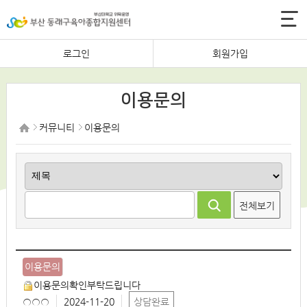
로그인
회원가입
이용문의
커뮤니티
이용문의
전체보기
번
이용문의
호
이용문의확인부탁드립니다
분
○○○
2024-11-20
상담완료