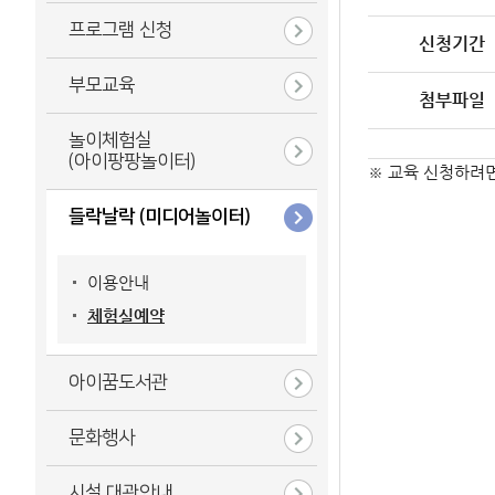
프로그램 신청
신청기간
부모교육
첨부파일
놀이체험실
(아이팡팡놀이터)
※ 교육 신청하려
들락날락 (미디어놀이터)
이용안내
체험실예약
아이꿈도서관
문화행사
시설 대관안내