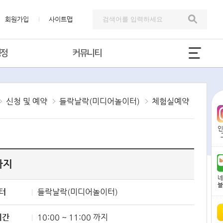
회원가입
사이트맵
행정
커뮤니티
신청 및 예약
들락날락(미디어놀이터)
체험실예약
인
 까지
네
블
터
들락날락(미디어놀이터)
시간
10:00 ~ 11:00 까지