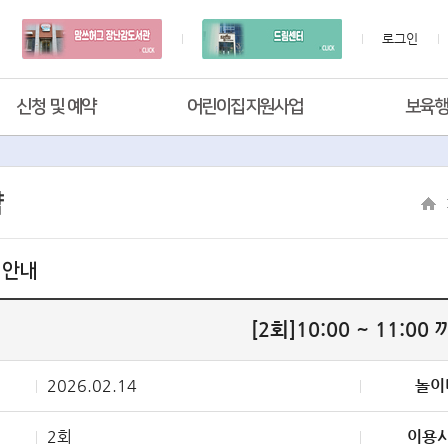
로그인
신청 및 예약
어린이집지원사업
보육
약
 안내
[2회]10:00 ~ 11:00
2026.02.14
놀이
2회
이용