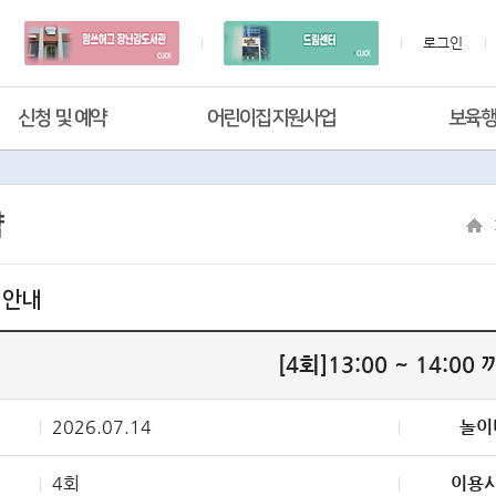
로그인
신청 및 예약
어린이집지원사업
보육
약
 안내
[4회]13:00 ~ 14:00
2026.07.14
놀이
4회
이용