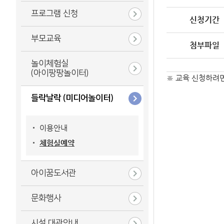
프로그램 신청
신청기간
부모교육
첨부파일
놀이체험실
(아이팡팡놀이터)
※ 교육 신청하려
들락날락 (미디어놀이터)
이용안내
체험실예약
아이꿈도서관
문화행사
시설 대관안내