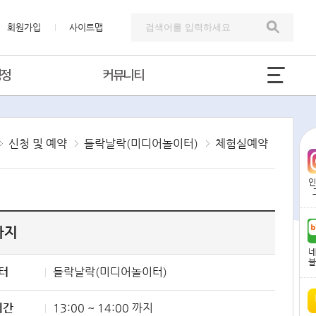
회원가입
사이트맵
행정
커뮤니티
신청 및 예약
들락날락(미디어놀이터)
체험실예약
인
 까지
네
블
터
들락날락(미디어놀이터)
시간
13:00 ~ 14:00 까지