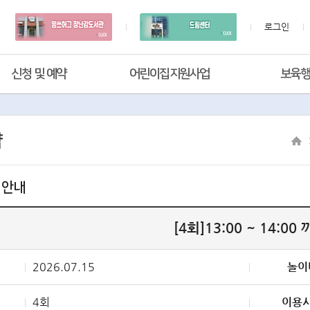
로그인
신청 및 예약
어린이집지원사업
보육
약
 안내
[4회]13:00 ~ 14:00
2026.07.15
놀이
4회
이용