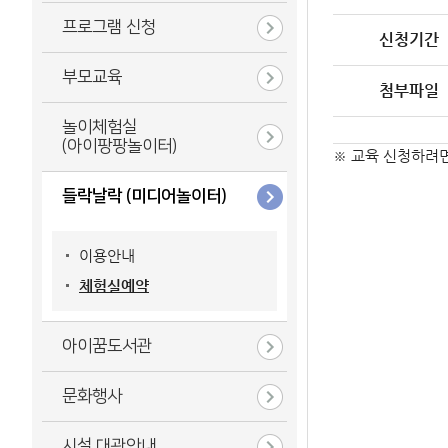
프로그램 신청
신청기간
부모교육
첨부파일
놀이체험실
(아이팡팡놀이터)
※ 교육 신청하려
들락날락 (미디어놀이터)
이용안내
체험실예약
아이꿈도서관
문화행사
시설 대관안내