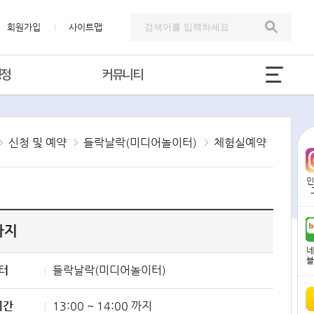
회원가입
사이트맵
행정
커뮤니티
신청 및 예약
들락날락(미디어놀이터)
체험실예약
인
 까지
네
블
터
들락날락(미디어놀이터)
시간
13:00 ~ 14:00 까지