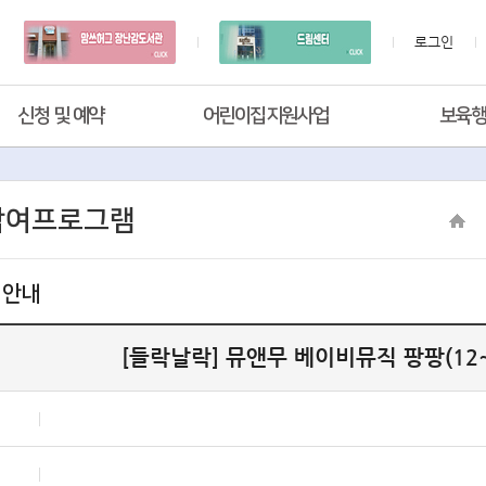
로그인
신청 및 예약
어린이집지원사업
보육
참여프로그램
 안내
[들락날락] 뮤앤무 베이비뮤직 팡팡(12
혁신어울림센터 들락날락 미디어놀이터 2층
전유라강사(뮤앤무오르프)