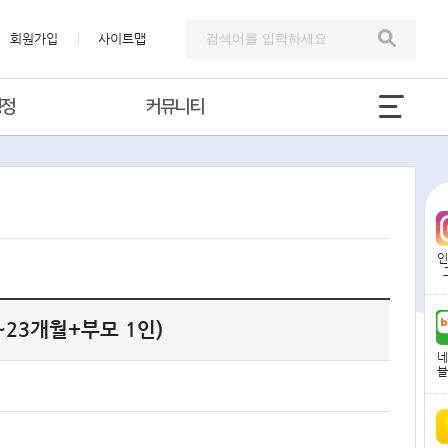
회원가입
사이트맵
행정
커뮤니티
신청 및 예약
프로그램 신청
부모자녀참여프로그램
인
~23개월+부모 1인)
네
블