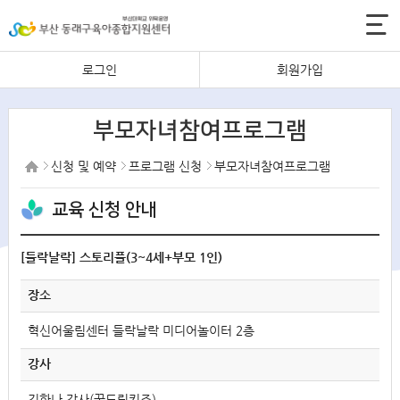
로그인
회원가입
부모자녀참여프로그램
신청 및 예약
프로그램 신청
부모자녀참여프로그램
교육 신청 안내
[들락날락] 스토리플(3~4세+부모 1인)
장소
혁신어울림센터 들락날락 미디어놀이터 2층
강사
김한나 강사(꿈드림키즈)