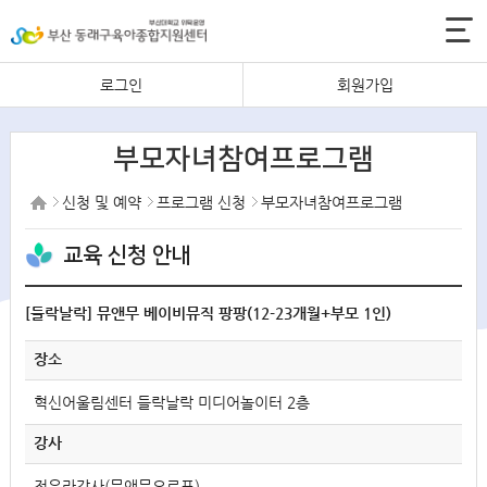
로그인
회원가입
부모자녀참여프로그램
신청 및 예약
프로그램 신청
부모자녀참여프로그램
교육 신청 안내
[들락날락] 뮤앤무 베이비뮤직 팡팡(12-23개월+부모 1인)
장소
혁신어울림센터 들락날락 미디어놀이터 2층
강사
전유라강사(뮤앤무오르프)