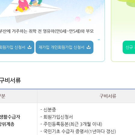
 부산에 거주하는 취학 전 영유아(만0세~만5세)와 부모
회원가입 신청서
재가입 개인회원가입 신청서
신규
 구비서류
구분
구비서류
신분증
생활수급자
회원가입신청서
상위계층
주민등록등본(최근 3개월 이내)
국민기초 수급자 증명서(1년마다 갱신)