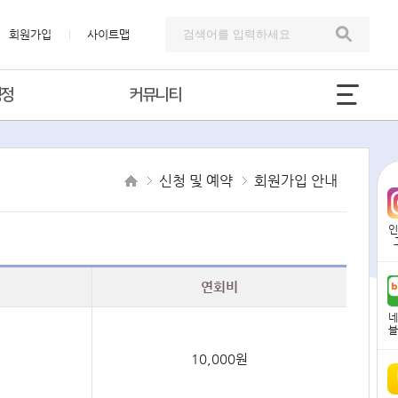
회원가입
사이트맵
행정
커뮤니티
신청 및 예약
회원가입 안내
인
연회비
네
블
10,000원